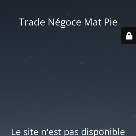
Trade Négoce Mat Pie
Le site n'est pas disponible