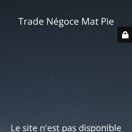
Trade Négoce Mat Pie
Le site n'est pas disponible