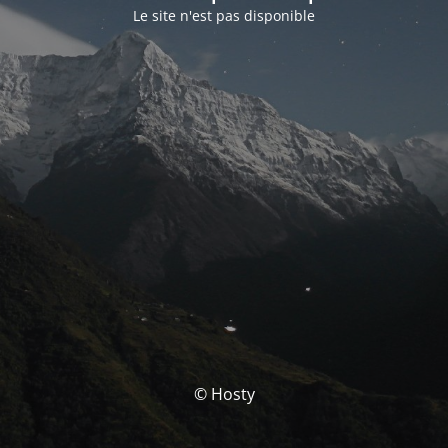
Le site n'est pas disponible
© Hosty