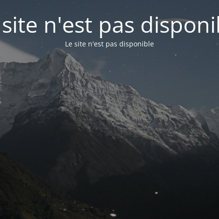
 site n'est pas disponi
Le site n'est pas disponible