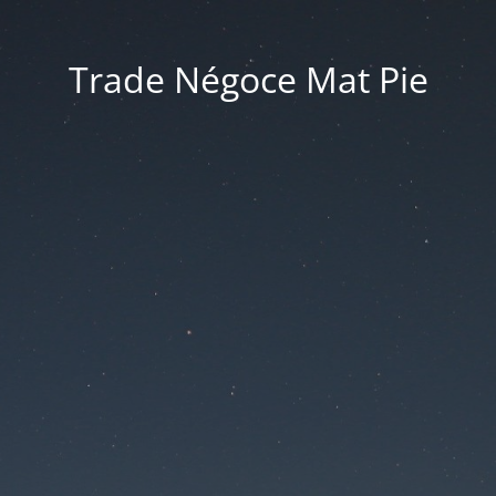
Trade Négoce Mat Pie