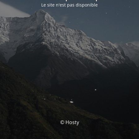
Le site n'est pas disponible
© Hosty