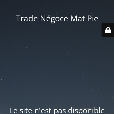
Trade Négoce Mat Pie
Le site n'est pas disponible