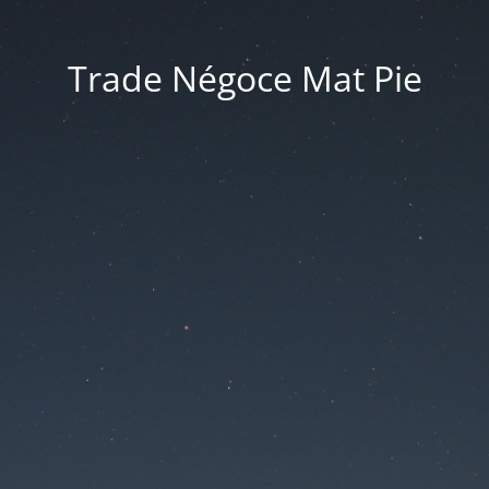
Trade Négoce Mat Pie