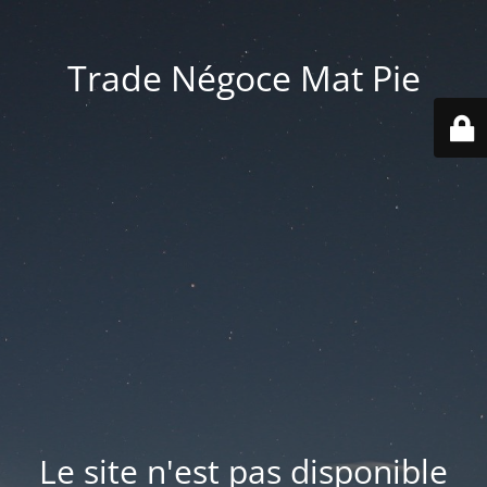
Trade Négoce Mat Pie
Le site n'est pas disponible