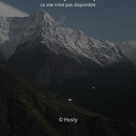
Le site n'est pas disponible
© Hosty